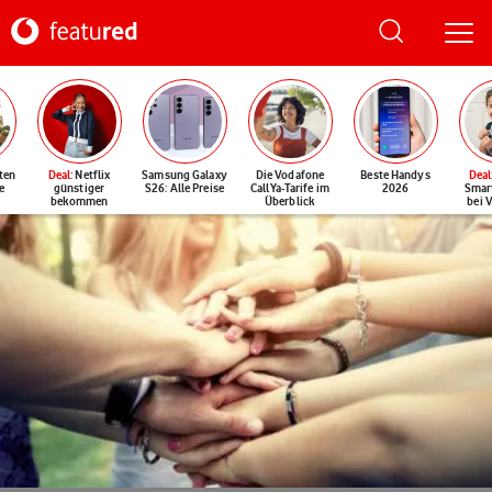
ten
Deal
: Netflix
Samsung Galaxy
Die Vodafone
Beste Handys
Deal
e
günstiger
S26: Alle Preise
CallYa-Tarife im
2026
Smar
bekommen
Überblick
bei 