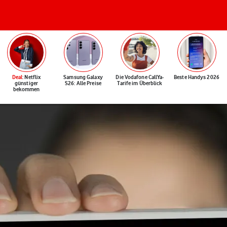
Deal
: Netflix
Samsung Galaxy
Die Vodafone CallYa-
Beste Handys 2026
günstiger
S26: Alle Preise
Tarife im Überblick
bekommen