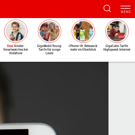
Deal
: Kinder-
GigaMobil Young:
iPhone 18: Release &
GigaCube-Tarife:
Smartwatches bei
Tarife für junge
mehr im Überblick
Highspeed-Internet
Vodafone
Leute