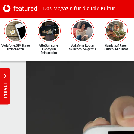
Das Magazin für digitale Kultur
Vodafone: SIM-Karte
Alle Samsung-
Vodafone-Router
Handy auf Raten
freischalten
Handys in
tauschen: So geht's
kaufen: Alle Infos
Reihenfolge
INHALT