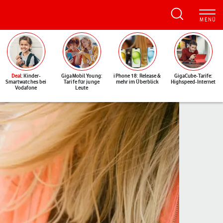
Deal
: Kinder-
GigaMobil Young:
iPhone 18: Release &
GigaCube-Tarife:
Smartwatches bei
Tarife für junge
mehr im Überblick
Highspeed-Internet
Vodafone
Leute