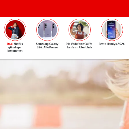
Deal
: Netflix
Samsung Galaxy
Die Vodafone CallYa-
Beste Handys 2026
günstiger
S26: Alle Preise
Tarife im Überblick
bekommen