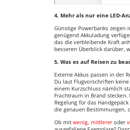
4. Mehr als nur eine LED-A
Günstige Powerbanks zeigen in
genügend Akkuladung verfügen,
das die verbleibende Kraft a
besseren Überblick darüber, w
5. Was es auf Reisen zu beac
Externe Akkus passen in der R
Du laut Flugvorschriften keine
einem Kurzschluss nämlich st
Frachtraum in Brand stecken. D
Regelung für das Handgepäck gi
die genauen Bestimmungen, d
Ob mit
wenig
,
mittlerer
oder
v
ausgefallene Exemplare? Dan