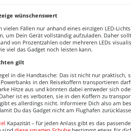
nzeige wünschenswert
 vielen Fällen nur anhand eines einzigen LED-Lichts
 um Dein Gerät vollständig aufzuladen. Daher sollte
nhand von Prozentzahlen oder mehreren LEDs visuali
ie viel das Gadget noch leisten kann.
hten gilt
egel in die Handtasche: Das ist nicht nur praktisch,
 Powerbanks in den Reisekoffern transportieren darfs
arke Hitze aus und könnten dabei entweder sich od
aher ist es verboten, sie in den Koffern zu transport
bt es allerdings nicht. Informiere Dich also am bes
amit Du das Gadget nicht am Flughafen zurücklass
iel
Kapazität – für jeden Anlass gibt es das passende
n sind
diese smarten Schuhe
bestimmt etwas für dic