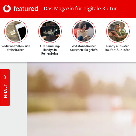
Das Magazin für digitale Kultur
Vodafone: SIM-Karte
Alle Samsung-
Vodafone-Router
Handy auf Raten
freischalten
Handys in
tauschen: So geht's
kaufen: Alle Infos
Reihenfolge
INHALT