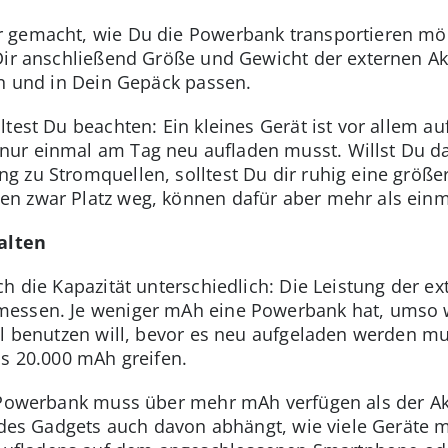
 gemacht, wie Du die Powerbank transportieren mö
Dir anschließend Größe und Gewicht der externen Ak
in und in Dein Gepäck passen.
test Du beachten: Ein kleines Gerät ist vor allem au
nur einmal am Tag neu aufladen musst. Willst Du d
 zu Stromquellen, solltest Du dir ruhig eine größe
n zwar Platz weg, können dafür aber mehr als ein
alten
h die Kapazität unterschiedlich: Die Leistung der ex
essen. Je weniger mAh eine Powerbank hat, umso we
al benutzen will, bevor es neu aufgeladen werden m
is 20.000 mAh greifen.
e Powerbank muss über mehr mAh verfügen als der 
g des Gadgets auch davon abhängt, wie viele Geräte m