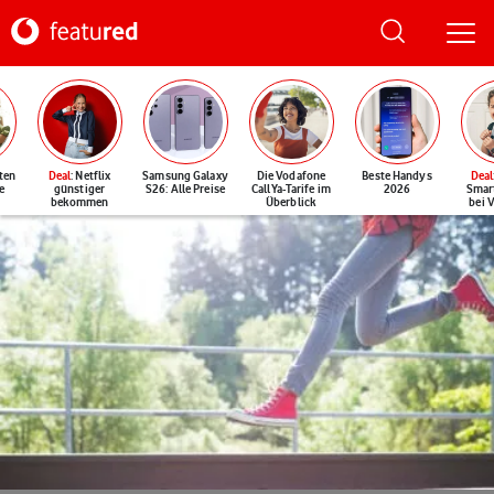
ten
Deal
: Netflix
Samsung Galaxy
Die Vodafone
Beste Handys
Deal
e
günstiger
S26: Alle Preise
CallYa-Tarife im
2026
Smar
bekommen
Überblick
bei 