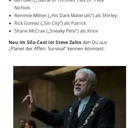
Iain Glen („Game of Thrones“) als Dr. Pete
Nichols
Remmie Milner („His Dark Materials“) als Shirley
Rick Gomez („Sin City“) als Patrick
Shane McCrae („Sneaky Pete“) als Knox
Neu im Silo-Cast ist Steve Zahn
den Du aus
„Planet der Affen: Survival“ kennen könntest.
Bild: © Apple