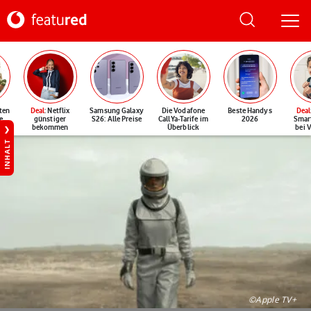
ten
Deal
: Netflix
Samsung Galaxy
Die Vodafone
Beste Handys
Deal
e
günstiger
S26: Alle Preise
CallYa-Tarife im
2026
Smar
bekommen
Überblick
bei 
INHALT
©Apple TV+