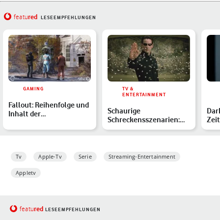
red
featu
LESEEMPFEHLUNGEN
GAMING
TV &
ENTERTAINMENT
Fallout: Reihenfolge und
Schaurige
Dar
Inhalt der
Schreckensszenarien:
Zei
postapokalyptischen
Die besten Dystopien
fort
Spiele er…
aller Zeiten
in …
Tv
Apple-Tv
Serie
Streaming-Entertainment
Appletv
red
featu
LESEEMPFEHLUNGEN