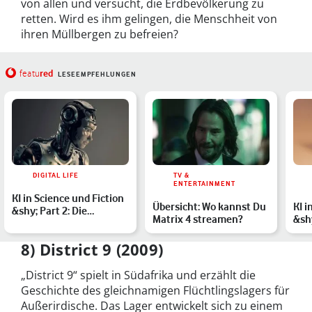
von allen und versucht, die Erdbevölkerung zu
retten. Wird es ihm gelingen, die Menschheit von
ihren Müllbergen zu befreien?
red
featu
LESEEMPFEHLUNGEN
DIGITAL LIFE
TV &
ENTERTAINMENT
KI in Science und Fiction
Übersicht: Wo kannst Du
KI i
&shy; Part 2: Die
Matrix 4 streamen?
&shy
Darstellung von künst…
Ges
8) District 9 (2009)
„District 9“ spielt in Südafrika und erzählt die
Geschichte des gleichnamigen Flüchtlingslagers für
Außerirdische. Das Lager entwickelt sich zu einem