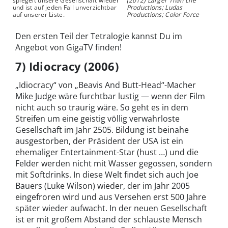
spiegelt unsere Gesellschaft wieder
(2012) Larger Than Life
und ist auf jeden Fall unverzichtbar
Productions; Ludas
auf unserer Liste.
Productions; Color Force
Den ersten Teil der Tetralogie kannst Du im
Angebot von GigaTV finden!
7) Idiocracy (2006)
„Idiocracy“ von „Beavis And Butt-Head“-Macher
Mike Judge wäre furchtbar lustig — wenn der Film
nicht auch so traurig wäre. So geht es in dem
Streifen um eine geistig völlig verwahrloste
Gesellschaft im Jahr 2505. Bildung ist beinahe
ausgestorben, der Präsident der USA ist ein
ehemaliger Entertainment-Star (hust …) und die
Felder werden nicht mit Wasser gegossen, sondern
mit Softdrinks. In diese Welt findet sich auch Joe
Bauers (Luke Wilson) wieder, der im Jahr 2005
eingefroren wird und aus Versehen erst 500 Jahre
später wieder aufwacht. In der neuen Gesellschaft
ist er mit großem Abstand der schlauste Mensch