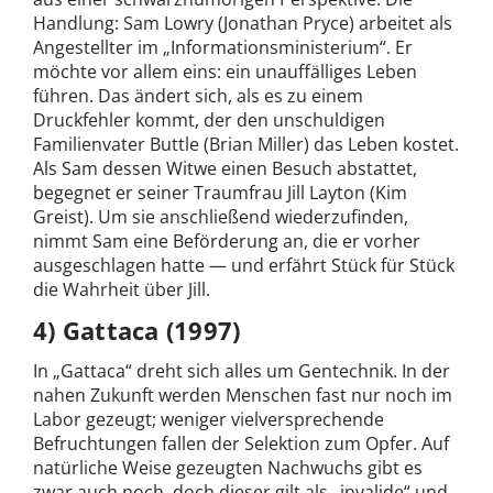
Handlung: Sam Lowry (Jonathan Pryce) arbeitet als
Angestellter im „Informationsministerium“. Er
möchte vor allem eins: ein unauffälliges Leben
führen. Das ändert sich, als es zu einem
Druckfehler kommt, der den unschuldigen
Familienvater Buttle (Brian Miller) das Leben kostet.
Als Sam dessen Witwe einen Besuch abstattet,
begegnet er seiner Traumfrau Jill Layton (Kim
Greist). Um sie anschließend wiederzufinden,
nimmt Sam eine Beförderung an, die er vorher
ausgeschlagen hatte — und erfährt Stück für Stück
die Wahrheit über Jill.
4)
Gattaca (1997)
In „Gattaca“ dreht sich alles um Gentechnik. In der
nahen Zukunft werden Menschen fast nur noch im
Labor gezeugt; weniger vielversprechende
Befruchtungen fallen der Selektion zum Opfer. Auf
natürliche Weise gezeugten Nachwuchs gibt es
zwar auch noch, doch dieser gilt als „invalide“ und