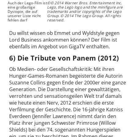
Auch der Lego-Film ist
©© 2014 Warner Bros. Entertainment Inc.
eine großartige
Lego, the Lego logo and the minifigure are
Dystopie, die auf
trademarks and/or copyrights of the Lego
unserer Liste nicht
Group. © 2014 The Lego Group. All rights
fehlen darf
reserved.
Du willst wissen ob Emmet und Wyldstyle gegen
Lord Business ankommen können? Der Film ist
ebenfalls im Angebot von GigaTV enthalten.
6) Die Tribute von Panem (2012)
Ob Medien- oder Gesellschaftskritik: Mit ihren
Hunger-Games-Romanen begeisterte die Autorin
Suzanne Collins gegen Ende der 2000er eine ganze
Generation. Die Darstellung einer gewalttätigen,
verrohten und sensationsgeilen Welt traf damals
wie heute einen Nerv, 2012 erschien die erste
Verfilmung der Geschichte. Die 16-jährige Katniss
Everdeen (Jennifer Lawrence) nimmt darin den
Platz ihrer jungen Schwester Primrose (Willow
Shields) bei den 74. sogenannten Hungerspielen
ein, um sie zu beschützen. Im Rahmen dieses