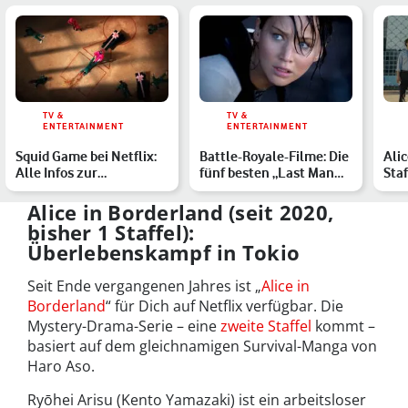
TV &
TV &
ENTERTAINMENT
ENTERTAINMENT
Squid Game bei Netflix:
Battle-Royale-Filme: Die
Alic
Alle Infos zur
fünf besten „Last Man
Staf
südkoreanischen
Standing“-Streifen…
Netf
Survival-S…
Alice in Borderland (seit 2020,
bisher 1 Staffel):
Überlebenskampf in Tokio
Seit Ende vergangenen Jahres ist „
Alice in
Borderland
“ für Dich auf Netflix verfügbar. Die
Mystery-Drama-Serie – eine
zweite Staffel
kommt –
basiert auf dem gleichnamigen Survival-Manga von
Haro Aso.
Ryōhei Arisu (Kento Yamazaki) ist ein arbeitsloser