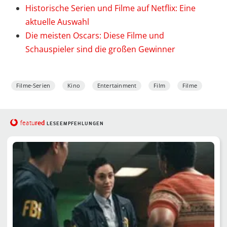
Historische Serien und Filme auf Netflix: Eine
aktuelle Auswahl
Die meisten Oscars: Diese Filme und
Schauspieler sind die großen Gewinner
Filme-Serien
Kino
Entertainment
Film
Filme
red
featu
LESEEMPFEHLUNGEN