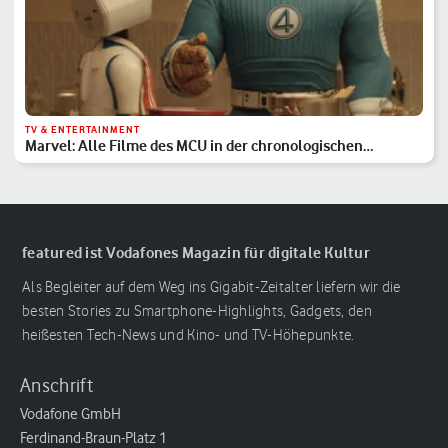
TV & ENTERTAINMENT
Marvel: Alle Filme des MCU in der chronologischen
Reihenfolge
featured ist Vodafones Magazin für digitale Kultur
Als Begleiter auf dem Weg ins Gigabit-Zeitalter liefern wir die
besten Stories zu Smartphone-Highlights, Gadgets, den
heißesten Tech-News und Kino- und TV-Höhepunkte.
Anschrift
Vodafone GmbH
Ferdinand-Braun-Platz 1