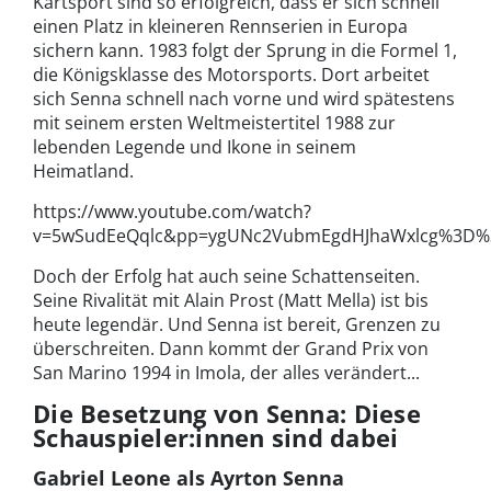
Kartsport sind so erfolgreich, dass er sich schnell
einen Platz in kleineren Rennserien in Europa
sichern kann. 1983 folgt der Sprung in die Formel 1,
die Königsklasse des Motorsports. Dort arbeitet
sich Senna schnell nach vorne und wird spätestens
mit seinem ersten Weltmeistertitel 1988 zur
lebenden Legende und Ikone in seinem
Heimatland.
https://www.youtube.com/watch?
v=5wSudEeQqlc&pp=ygUNc2VubmEgdHJhaWxlcg%3D
Doch der Erfolg hat auch seine Schattenseiten.
Seine Rivalität mit Alain Prost (Matt Mella) ist bis
heute legendär. Und Senna ist bereit, Grenzen zu
überschreiten. Dann kommt der Grand Prix von
San Marino 1994 in Imola, der alles verändert...
Die Besetzung von Senna: Diese
Schauspieler:innen sind dabei
Gabriel Leone als Ayrton Senna