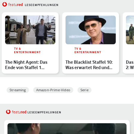
red
featu
LESEEMPFEHLUNGEN
TV &
TV &
ENTERTAINMENT
ENTERTAINMENT
The Night Agent: Das
The Blacklist Staffel 10:
Das 
Ende von Staffel 1
Was erwartet Red und
2: W
erklärt
die Task Force?
Wie
Streaming
Amazon-Prime-Video
Serie
red
featu
LESEEMPFEHLUNGEN