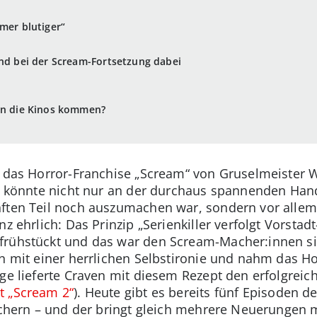
mer blutiger“
ind bei der Scream-Fortsetzung dabei
 in die Kinos kommen?
t das Horror-Franchise „Scream“ von Gruselmeister 
s könnte nicht nur an der durchaus spannenden Hand
nften Teil noch auszumachen war, sondern vor allem
nz ehrlich: Das Prinzip „Serienkiller verfolgt Vorstad
frühstückt und das war den Scream-Macher:innen si
en mit einer herrlichen Selbstironie und nahm das H
ge lieferte Craven mit diesem Rezept den erfolgreic
t „Scream 2“
). Heute gibt es bereits fünf Episoden d
löchern – und der bringt gleich mehrere Neuerungen m