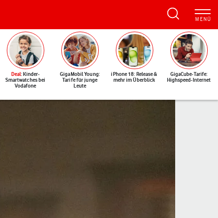
Deal
: Kinder-
GigaMobil Young:
iPhone 18: Release &
GigaCube-Tarife:
Smartwatches bei
Tarife für junge
mehr im Überblick
Highspeed-Internet
Vodafone
Leute