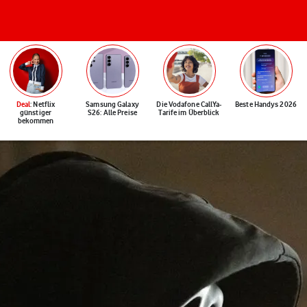
Deal
: Netflix
Samsung Galaxy
Die Vodafone CallYa-
Beste Handys 2026
günstiger
S26: Alle Preise
Tarife im Überblick
bekommen