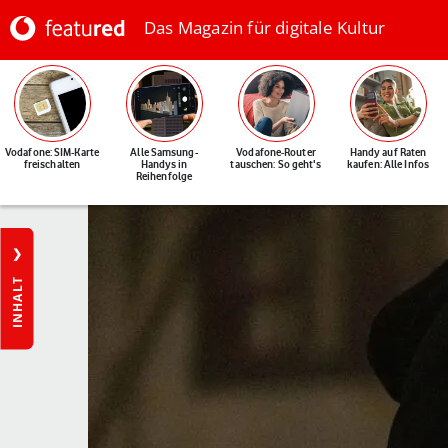
Das Magazin für digitale Kultur
Vodafone: SIM-Karte
Alle Samsung-
Vodafone-Router
Handy auf Raten
freischalten
Handys in
tauschen: So geht's
kaufen: Alle Infos
Reihenfolge
INHALT