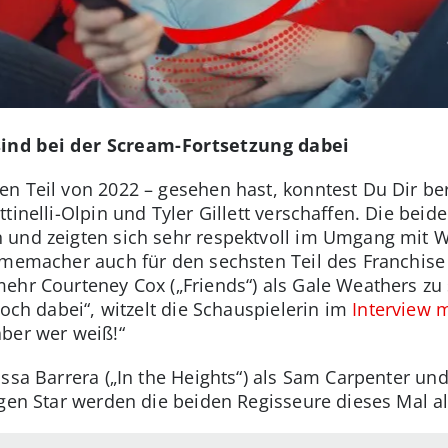
sind bei der Scream-Fortsetzung dabei
n Teil von 2022 – gesehen hast, konntest Du Dir ber
tinelli-Olpin und Tyler Gillett verschaffen. Die bei
 und zeigten sich sehr respektvoll im Umgang mit 
lmemacher auch für den sechsten Teil des Franchise
ehr Courteney Cox („Friends“) als Gale Weathers zu 
noch dabei“, witzelt die Schauspielerin im
Interview m
 aber wer weiß!“
ssa Barrera („In the Heights“) als Sam Carpenter und
igen Star werden die beiden Regisseure dieses Mal a