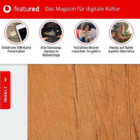
Das Magazin für digitale Kultur
Vodafone: SIM-Karte
Alle Samsung-
Vodafone-Router
Handy auf Raten
freischalten
Handys in
tauschen: So geht's
kaufen: Alle Infos
Reihenfolge
INHALT