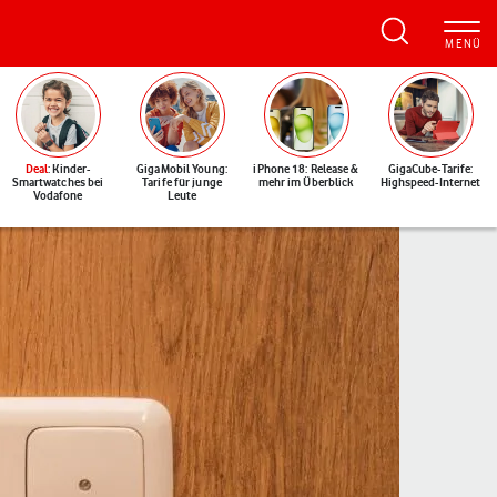
Deal
: Kinder-
GigaMobil Young:
iPhone 18: Release &
GigaCube-Tarife:
Smartwatches bei
Tarife für junge
mehr im Überblick
Highspeed-Internet
Vodafone
Leute