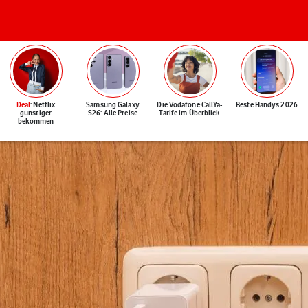
Deal
: Netflix
Samsung Galaxy
Die Vodafone CallYa-
Beste Handys 2026
günstiger
S26: Alle Preise
Tarife im Überblick
bekommen