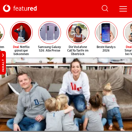
ten
Deal
: Netflix
Samsung Galaxy
Die Vodafone
Beste Handys
Deal
e
günstiger
S26: Alle Preise
CallYa-Tarife im
2026
Smar
bekommen
Überblick
bei 
INHALT