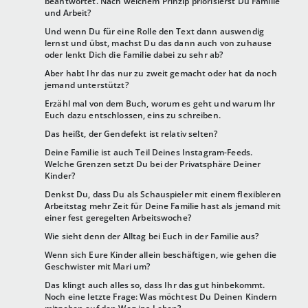
beantwortet. Nach welchem Prinzip priorisierst Du Familie
und Arbeit?
Und wenn Du für eine Rolle den Text dann auswendig
lernst und übst, machst Du das dann auch von zuhause
oder lenkt Dich die Familie dabei zu sehr ab?
Aber habt Ihr das nur zu zweit gemacht oder hat da noch
jemand unterstützt?
Erzähl mal von dem Buch, worum es geht und warum Ihr
Euch dazu entschlossen, eins zu schreiben.
Das heißt, der Gendefekt ist relativ selten?
Deine Familie ist auch Teil Deines Instagram-Feeds.
Welche Grenzen setzt Du bei der Privatsphäre Deiner
Kinder?
Denkst Du, dass Du als Schauspieler mit einem flexibleren
Arbeitstag mehr Zeit für Deine Familie hast als jemand mit
einer fest geregelten Arbeitswoche?
Wie sieht denn der Alltag bei Euch in der Familie aus?
Wenn sich Eure Kinder allein beschäftigen, wie gehen die
Geschwister mit Mari um?
Das klingt auch alles so, dass Ihr das gut hinbekommt.
Noch eine letzte Frage: Was möchtest Du Deinen Kindern