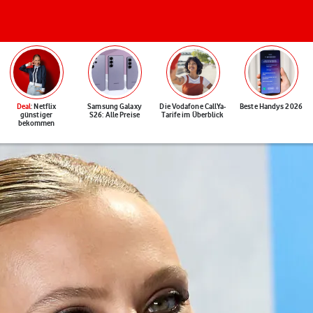
Deal
: Netflix
Samsung Galaxy
Die Vodafone CallYa-
Beste Handys 2026
günstiger
S26: Alle Preise
Tarife im Überblick
bekommen