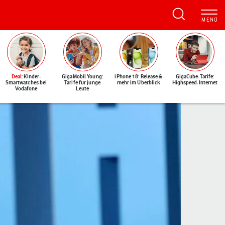
Deal
: Kinder-
GigaMobil Young:
iPhone 18: Release &
GigaCube-Tarife:
Smartwatches bei
Tarife für junge
mehr im Überblick
Highspeed-Internet
Vodafone
Leute