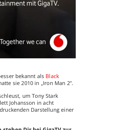
besser bekannt als
Black
atte sie 2010 in „Iron Man 2“.
schleust, um Tony Stark
rlett Johansson in acht
druckenden Darstellung einer
 stehen Dir bei GigaTV zur