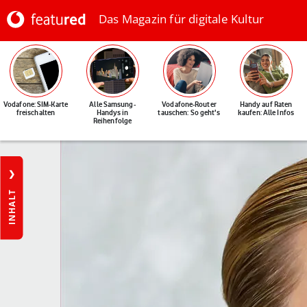
Das Magazin für digitale Kultur
Vodafone: SIM-Karte
Alle Samsung-
Vodafone-Router
Handy auf Raten
freischalten
Handys in
tauschen: So geht's
kaufen: Alle Infos
Reihenfolge
INHALT