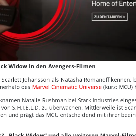
lack Widow in den Avengers-Filmen
n Scarlett Johansson als Natasha Romanoff kennen, 
innerhalb des
Marvel Cinematic Universe
(kurz: MCU) h
knamen Natalie Rushman bei Stark Industries einge
 von S.H.I.E.L.D. zu überwachen. Mittlerweile ist Sca
hen und prägt das MCU entscheidend mit ihrer beein
s? „Black Widow“ und alle weiteren Marvel-Filme