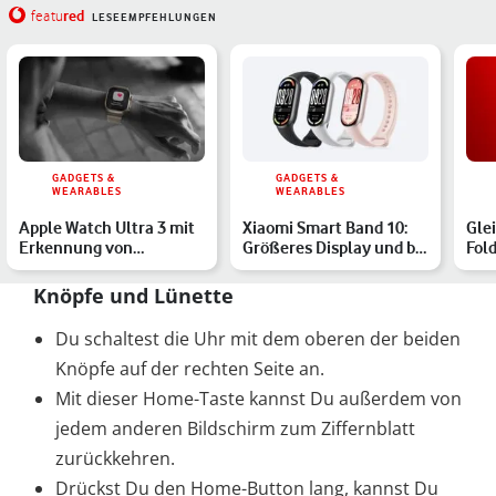
red
featu
LESEEMPFEHLUNGEN
GADGETS &
GADGETS &
WEARABLES
WEARABLES
Apple Watch Ultra 3 mit
Xiaomi Smart Band 10:
Gle
Erkennung von
Größeres Display und bis
Fold
Bluthochdruck: Alle
zu 21 Tage Akkulau…
Gal
Infos
Knöpfe und Lünette
Du schaltest die Uhr mit dem oberen der beiden
Knöpfe auf der rechten Seite an.
Mit dieser Home-Taste kannst Du außerdem von
jedem anderen Bildschirm zum Ziffernblatt
zurückkehren.
Drückst Du den Home-Button lang, kannst Du