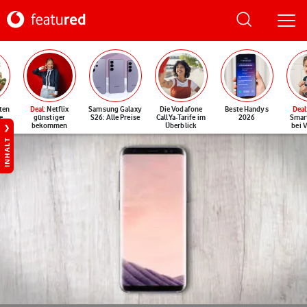
ten
Deal
: Netflix
Samsung Galaxy
Die Vodafone
Beste Handys
Deal
e
günstiger
S26: Alle Preise
CallYa-Tarife im
2026
Smar
bekommen
Überblick
bei 
INHALT