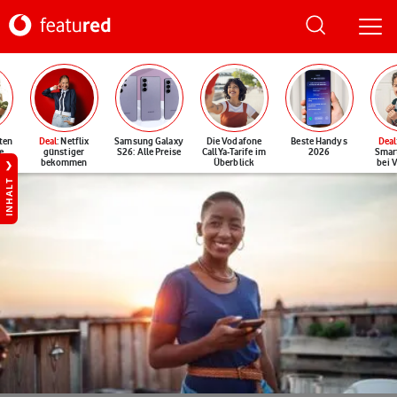
ten
Deal
: Netflix
Samsung Galaxy
Die Vodafone
Beste Handys
Deal
e
günstiger
S26: Alle Preise
CallYa-Tarife im
2026
Smar
bekommen
Überblick
bei 
INHALT