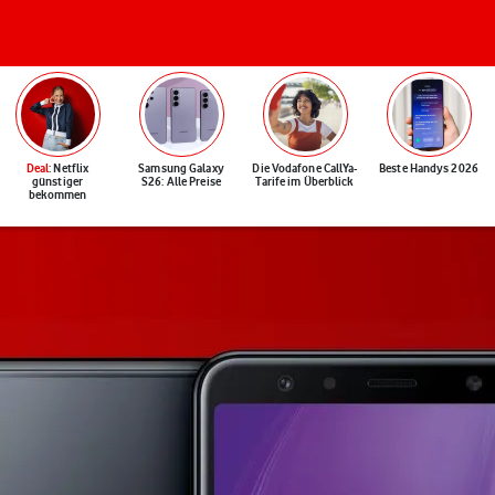
Deal
: Netflix
Samsung Galaxy
Die Vodafone CallYa-
Beste Handys 2026
günstiger
S26: Alle Preise
Tarife im Überblick
bekommen