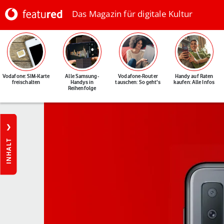
Das Magazin für digitale Kultur
Vodafone: SIM-Karte
Alle Samsung-
Vodafone-Router
Handy auf Raten
freischalten
Handys in
tauschen: So geht's
kaufen: Alle Infos
Reihenfolge
INHALT