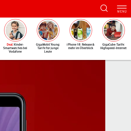
Deal
: Kinder-
GigaMobil Young:
iPhone 18: Release &
GigaCube-Tarife:
Smartwatches bei
Tarife für junge
mehr im Überblick
Highspeed-Internet
Vodafone
Leute