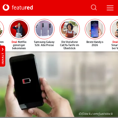
ten
Deal
: Netflix
Samsung Galaxy
Die Vodafone
Beste Handys
Deal
e
günstiger
S26: Alle Preise
CallYa-Tarife im
2026
Smar
bekommen
Überblick
bei 
INHALT
©iStock.com/juststock