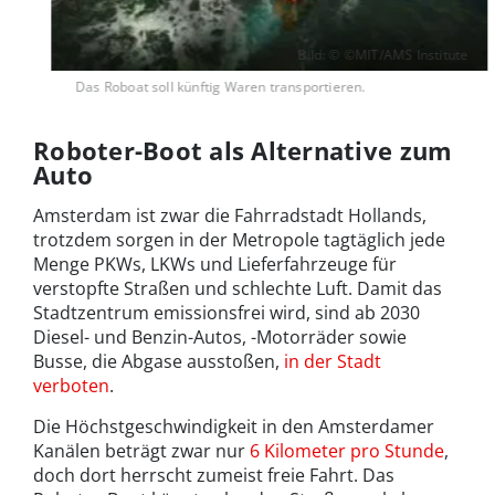
Bild: © ©MIT/AMS Institute
Das Roboat soll künftig Waren transportieren.
Roboter-Boot als Alternative zum
Auto
Amsterdam ist zwar die Fahrradstadt Hollands,
trotzdem sorgen in der Metropole tagtäglich jede
Menge PKWs, LKWs und Lieferfahrzeuge für
verstopfte Straßen und schlechte Luft. Damit das
Stadtzentrum emissionsfrei wird, sind ab 2030
Diesel- und Benzin-Autos, -Motorräder sowie
Busse, die Abgase ausstoßen,
in der Stadt
verboten
.
Die Höchstgeschwindigkeit in den Amsterdamer
Kanälen beträgt zwar nur
6 Kilometer pro Stunde
,
doch dort herrscht zumeist freie Fahrt. Das