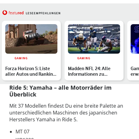
red
featu
LESEEMPFEHLUNGEN
GAMING
GAMING
Forza Horizon 5: Liste
Madden NFL 24: Alle
Gam
aller Autos und Ranking
Informationen zu
erw
der schnellsten Wa…
Multiplayer & Crossplay
Spi
Ride 5: Yamaha – alle Motorräder im
Überblick
Mit 37 Modellen findest Du eine breite Palette an
unterschiedlichen Maschinen des japanischen
Herstellers Yamaha in Ride 5.
MT 07