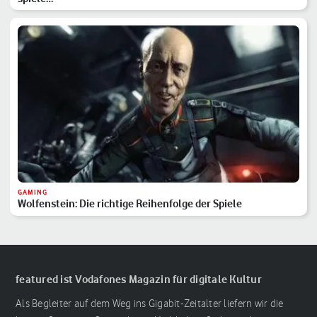
GAMING
Wolfenstein: Die richtige Reihenfolge der Spiele
featured ist Vodafones Magazin für digitale Kultur
Als Begleiter auf dem Weg ins Gigabit-Zeitalter liefern wir die