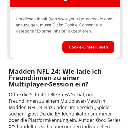
Madden NFL 24: Wie lade ich
Freund:innen zu einer
Multiplayer-Session ein?
Öffne die Schnittstelle zu EA Social, um
Freund:innen zu einem Multiplayer-Match in
Madden NFL 24 einzuladen. Im Bereich „Spieler
suchen“ gibst Du die EA-Identifikationsnummer
oder die Plattformkennung ein. Auf der Xbox Series
X/S handelt es sich dabei um den individuellen