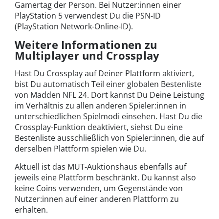
Gamertag der Person. Bei Nutzer:innen einer
PlayStation 5 verwendest Du die PSN-ID
(PlayStation Network-Online-ID).
Weitere Informationen zu
Multiplayer und Crossplay
Hast Du Crossplay auf Deiner Plattform aktiviert,
bist Du automatisch Teil einer globalen Bestenliste
von Madden NFL 24. Dort kannst Du Deine Leistung
im Verhältnis zu allen anderen Spieler:innen in
unterschiedlichen Spielmodi einsehen. Hast Du die
Crossplay-Funktion deaktiviert, siehst Du eine
Bestenliste ausschließlich von Spieler:innen, die auf
derselben Plattform spielen wie Du.
Aktuell ist das MUT-Auktionshaus ebenfalls auf
jeweils eine Plattform beschränkt. Du kannst also
keine Coins verwenden, um Gegenstände von
Nutzer:innen auf einer anderen Plattform zu
erhalten.