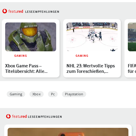
red
featu
LESEEMPFEHLUNGEN
GAMING
GAMING
Xbox Game Pass –
NHL 23: Wertvolle Tipps
FIFA
Titelübersicht: Alle
zum Toreschießen,
für 
verfügbaren Spiele im
Blocken, Crossplay, Koo…
März …
Gaming
Xbox
Pc
Playstation
red
featu
LESEEMPFEHLUNGEN