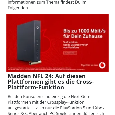
Informationen zum Thema findest Du im
Folgenden.
Madden NFL 24: Auf diesen
Plattformen gibt es die Cross-
Plattform-Funktion
Bei den Konsolen sind einzig die Next-Gen-
Plattformen mit der Crossplay-Funktion
ausgestattet – also nur die PlayStation 5 und Xbox
Series X/S. Aber auch PC-Spieler:innen dürfen sich