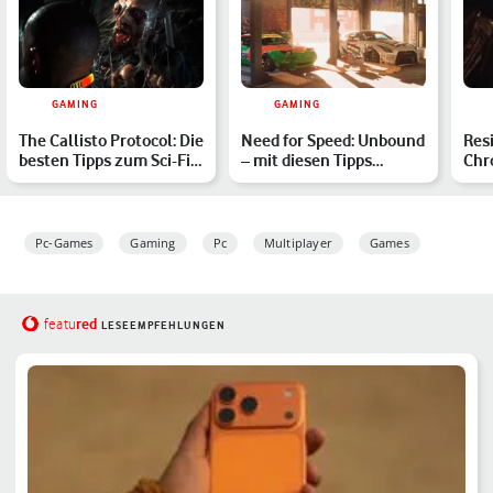
GAMING
GAMING
The Callisto Protocol: Die
Need for Speed: Unbound
Resi
besten Tipps zum Sci-Fi-
– mit diesen Tipps
Chr
Horror
gewinnst Du jedes
Rei
Renn…
Pc-Games
Gaming
Pc
Multiplayer
Games
red
featu
LESEEMPFEHLUNGEN