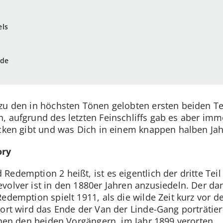
els
nde
zu den in höchsten Tönen gelobten ersten beiden Tei
, aufgrund des letzten Feinschliffs gab es aber im
cken gibt und was Dich in einem knappen halben Jahr
ory
edemption 2 heißt, ist es eigentlich der dritte Teil 
volver ist in den 1880er Jahren anzusiedeln. Der da
Redemption spielt 1911, als die wilde Zeit kurz vor 
Dort wird das Ende der Van der Linde-Gang porträti
chen den beiden Vorgängern, im Jahr 1899 verorten.