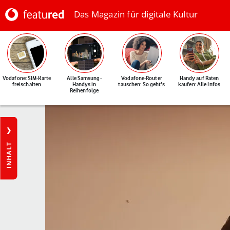
Das Magazin für digitale Kultur
Vodafone: SIM-Karte
Alle Samsung-
Vodafone-Router
Handy auf Raten
freischalten
Handys in
tauschen: So geht's
kaufen: Alle Infos
Reihenfolge
INHALT