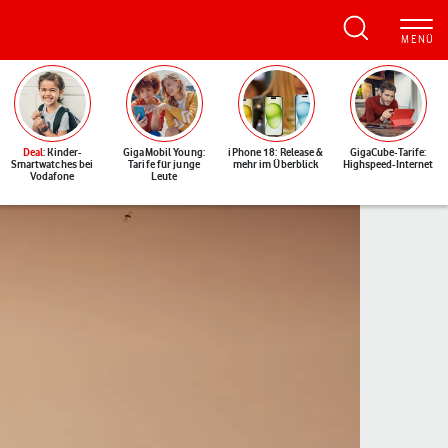
Deal
: Kinder-
GigaMobil Young:
iPhone 18: Release &
GigaCube-Tarife:
Smartwatches bei
Tarife für junge
mehr im Überblick
Highspeed-Internet
Vodafone
Leute