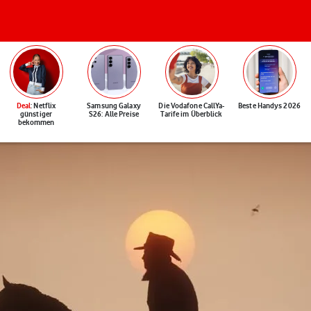
Deal
: Netflix
Samsung Galaxy
Die Vodafone CallYa-
Beste Handys 2026
günstiger
S26: Alle Preise
Tarife im Überblick
bekommen