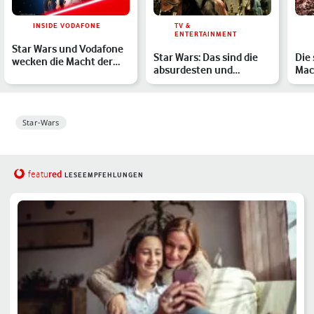
INSIDE VODAFONE
TV &
ENTERTAINMENT
Star Wars und Vodafone
Star Wars: Das sind die
Die 
wecken die Macht der
absurdesten und
Mac
Gigabit-Generation
witzigsten Theorien der
Für
G…
Star-Wars
red
featu
LESEEMPFEHLUNGEN