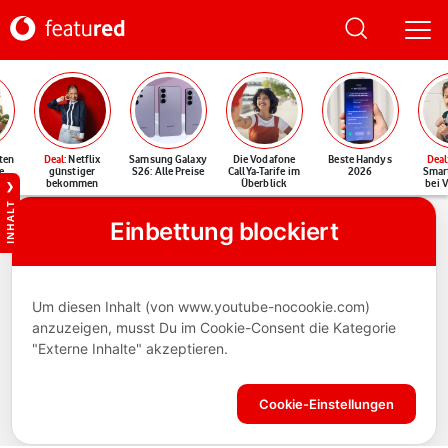
ten
Deal
: Netflix
Samsung Galaxy
Die Vodafone
Beste Handys
Deal
e
günstiger
S26: Alle Preise
CallYa-Tarife im
2026
Smar
bekommen
Überblick
bei 
INHALT