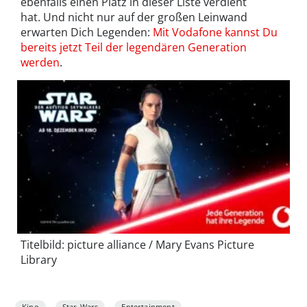
ebenfalls einen Platz in dieser Liste verdient
hat. Und nicht nur auf der großen Leinwand
erwarten Dich Legenden:
Mit Vodafone kannst Du
bereits jetzt Teil der legendären Generation
werden
.
Titelbild: picture alliance / Mary Evans Picture
Library
Kino
Star-Wars
Entertainment