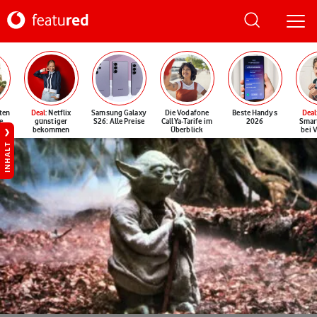
ten
Deal
: Netflix
Samsung Galaxy
Die Vodafone
Beste Handys
Deal
e
günstiger
S26: Alle Preise
CallYa-Tarife im
2026
Smar
bekommen
Überblick
bei 
INHALT