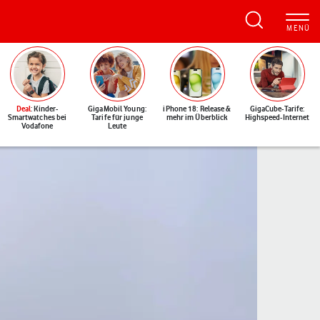
Deal
: Kinder-
GigaMobil Young:
iPhone 18: Release &
GigaCube-Tarife:
Smartwatches bei
Tarife für junge
mehr im Überblick
Highspeed-Internet
Vodafone
Leute