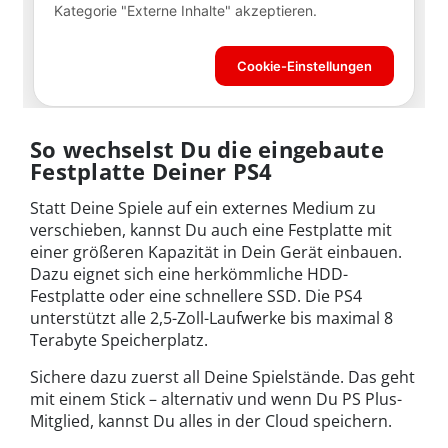
So wechselst Du die eingebaute
Festplatte Deiner PS4
Statt Deine Spiele auf ein externes Medium zu
verschieben, kannst Du auch eine Festplatte mit
einer größeren Kapazität in Dein Gerät einbauen.
Dazu eignet sich eine herkömmliche HDD-
Festplatte oder eine schnellere SSD. Die PS4
unterstützt alle 2,5-Zoll-Laufwerke bis maximal 8
Terabyte Speicherplatz.
Sichere dazu zuerst all Deine Spielstände. Das geht
mit einem Stick – alternativ und wenn Du PS Plus-
Mitglied, kannst Du alles in der Cloud speichern.