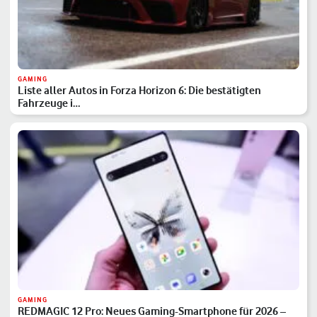
GAMING
Liste aller Autos in Forza Horizon 6: Die bestätigten
Fahrzeuge i…
GAMING
REDMAGIC 12 Pro: Neues Gaming-Smartphone für 2026 –