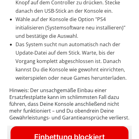
Knopf auf dem Controller zu drücken. Stecke
danach den USB-Stick an der Konsole ein.
Wähle auf der Konsole die Option "PS4
initialisieren (Systemsoftware neu installieren)"
und bestätige die Auswahl.
Das System sucht nun automatisch nach der
Update-Datei auf dem Stick. Warte, bis der
Vorgang komplett abgeschlossen ist. Danach
kannst Du die Konsole wie gewohnt einrichten,
weiterspielen oder neue Games herunterladen.
Hinweis: Der unsachgemäße Einbau einer
Ersatzfestplatte kann im schlimmsten Fall dazu
führen, dass Deine Konsole anschließend nicht
mehr funktioniert – und Du obendrein Deine
Gewährleistungs- und Garantieansprüche verlierst.