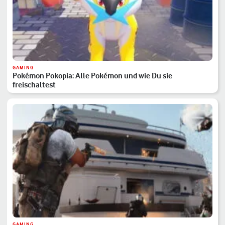
GAMING
Pokémon Pokopia: Alle Pokémon und wie Du sie
freischaltest
GAMING