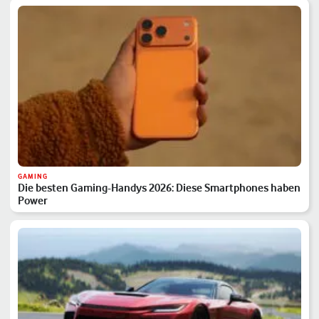
GAMING
Die besten Gaming-Handys 2026: Diese Smartphones haben
Power