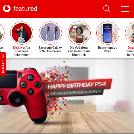
ten
Deal
: Netflix
Samsung Galaxy
Die Vodafone
Beste Handys
Deal
e
günstiger
S26: Alle Preise
CallYa-Tarife im
2026
Smar
bekommen
Überblick
bei 
INHALT