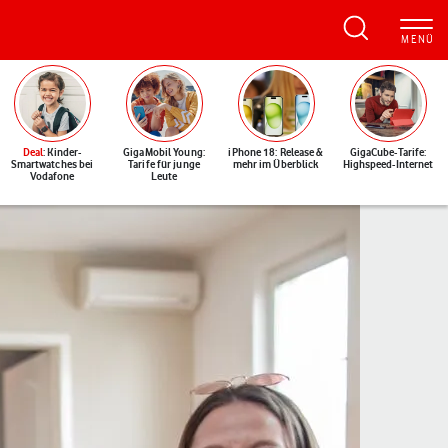
Deal
: Kinder-
GigaMobil Young:
iPhone 18: Release &
GigaCube-Tarife:
Smartwatches bei
Tarife für junge
mehr im Überblick
Highspeed-Internet
Vodafone
Leute