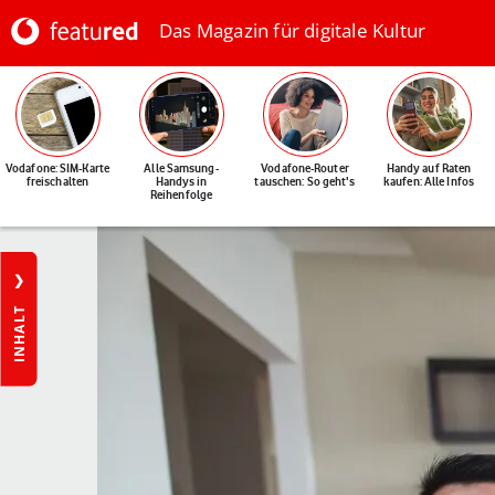
Das Magazin für digitale Kultur
Vodafone: SIM-Karte
Alle Samsung-
Vodafone-Router
Handy auf Raten
freischalten
Handys in
tauschen: So geht's
kaufen: Alle Infos
Reihenfolge
INHALT