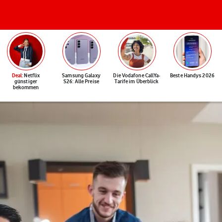
Deal
: Netflix
Samsung Galaxy
Die Vodafone CallYa-
Beste Handys 2026
günstiger
S26: Alle Preise
Tarife im Überblick
bekommen