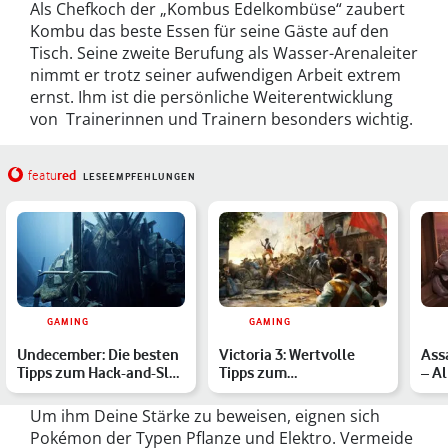
Als Chefkoch der „Kombus Edelkombüse“ zaubert
Kombu das beste Essen für seine Gäste auf den
Tisch. Seine zweite Berufung als Wasser-Arenaleiter
nimmt er trotz seiner aufwendigen Arbeit extrem
ernst. Ihm ist die persönliche Weiterentwicklung
von Trainerinnen und Trainern besonders wichtig.
red
featu
LESEEMPFEHLUNGEN
GAMING
GAMING
Undecember: Die besten
Victoria 3: Wertvolle
Ass
Tipps zum Hack-and-Slay
Tipps zum
– Al
im Guide
Globalstrategiespiel
neu
Um ihm Deine Stärke zu beweisen, eignen sich
Pokémon der Typen Pflanze und Elektro. Vermeide