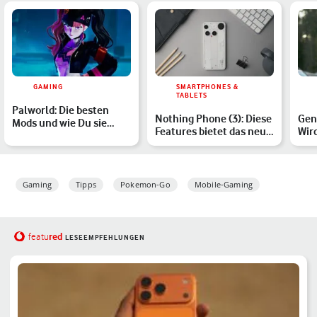
GAMING
SMARTPHONES &
TABLETS
Palworld: Die besten
Nothing Phone (3): Diese
Gen
Mods und wie Du sie
Features bietet das neue
Wir
installierst – für Steam…
Flaggschiff
geb
Gaming
Tipps
Pokemon-Go
Mobile-Gaming
red
featu
LESEEMPFEHLUNGEN