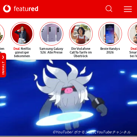
ten
Deal
: Netflix
Samsung Galaxy
Die Vodafone
Beste Handys
Deal
e
günstiger
S26: Alle Preise
CallYa-Tarife im
2026
Smar
bekommen
Überblick
bei 
INHALT
©YouTube/ ポケモン公式YouTubeチャンネル