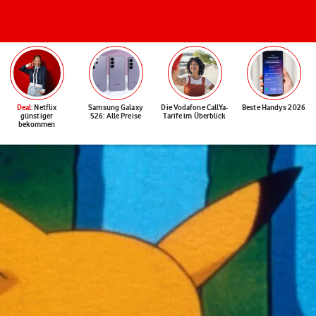
Deal
: Netflix
Samsung Galaxy
Die Vodafone CallYa-
Beste Handys 2026
günstiger
S26: Alle Preise
Tarife im Überblick
bekommen