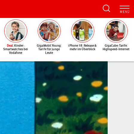
Deal
: Kinder-
GigaMobil Young:
iPhone 18: Release &
GigaCube-Tarife:
Smartwatches bei
Tarife für junge
mehr im Überblick
Highspeed-Internet
Vodafone
Leute