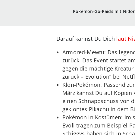
Pokémon-Go-Raids mit Nidori
Darauf kannst Du Dich
laut Ni
Armored-Mewtu: Das legend
zurück. Das Event startet 
gegen die mächtige Kreatur
zurück – Evolution“ bei Netfl
Klon-Pokémon: Passend zum 
März kannst Du auf Kopien v
einen Schnappschuss von d
geklontes Pikachu in dem Bi
Pokémon in Kostümen: Im se
Evoli tragen zum Beispiel 
Schiggys haben sich in Scha