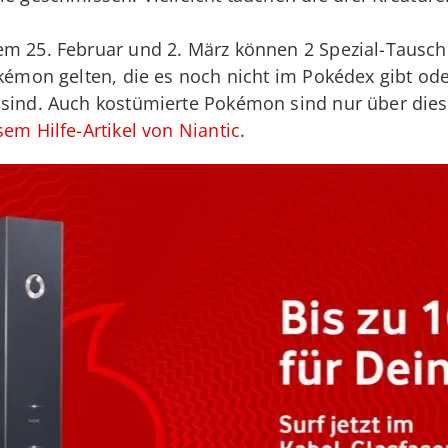
m 25. Februar und 2. März können 2 Spezial-Tausche
okémon gelten, die es noch nicht im Pokédex gibt ode
 sind. Auch kostümierte Pokémon sind nur über dies
sem Hilfe-Artikel von Niantic
.