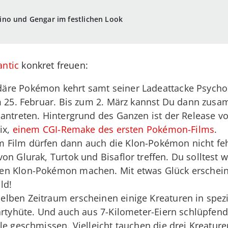
no und Gengar im festlichen Look
antic
konkret freuen:
äre Pokémon kehrt samt seiner Ladeattacke Psycho
am 25. Februar. Bis zum 2. März kannst Du dann zu
 antreten. Hintergrund des Ganzen ist der Release
ix,
einem CGI-Remake des ersten Pokémon-Films
.
Film dürfen dann auch die Klon-Pokémon nicht fehl
on Glurak, Turtok und Bisaflor treffen. Du solltest 
en Klon-Pokémon machen. Mit etwas Glück erschei
ld!
lben Zeitraum erscheinen einige Kreaturen in spezie
Partyhüte. Und auch aus 7-Kilometer-Eiern schlüpf
le geschmissen. Vielleicht tauchen die drei Kreature