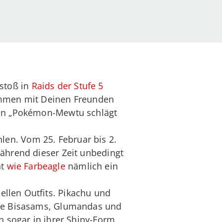
stoß in
Raids der Stufe 5
sammen mit Deinen Freunden
 von „Pokémon-Mewtu schlägt
en. Vom 25. Februar bis 2.
während dieser Zeit unbedingt
nt
wie Farbeagle
nämlich ein
llen Outfits. Pikachu und
ende Bisasams, Glumandas und
n sogar in ihrer Shiny-Form