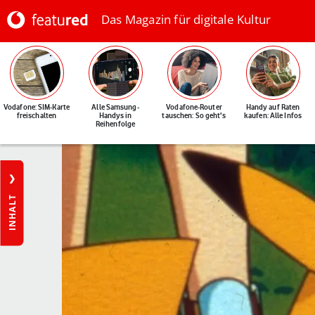
Das Magazin für digitale Kultur
Vodafone: SIM-Karte
Alle Samsung-
Vodafone-Router
Handy auf Raten
freischalten
Handys in
tauschen: So geht's
kaufen: Alle Infos
Reihenfolge
INHALT