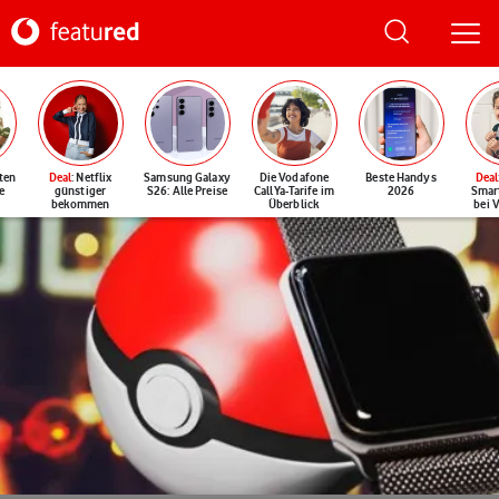
ten
Deal
: Netflix
Samsung Galaxy
Die Vodafone
Beste Handys
Deal
e
günstiger
S26: Alle Preise
CallYa-Tarife im
2026
Smar
bekommen
Überblick
bei 