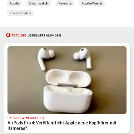
Apple
Smartwatch
Keynote
Apple-Watch
Pokemon-Go
red
featu
LESEEMPFEHLUNGEN
GADGETS & WEARABLES
AirPods Pro 4: Veröffentlicht Apple neue Kopfhörer mit
Kameras?