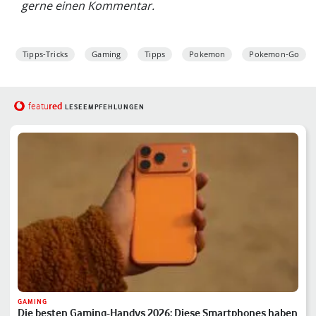
gerne einen Kommentar.
Tipps-Tricks
Gaming
Tipps
Pokemon
Pokemon-Go
red
featu
LESEEMPFEHLUNGEN
GAMING
Die besten Gaming-Handys 2026: Diese Smartphones haben