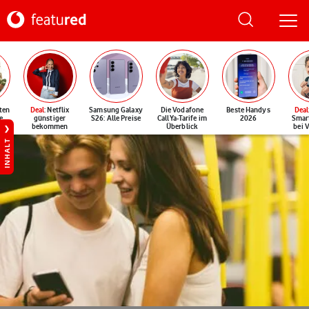
ten
Deal
: Netflix
Samsung Galaxy
Die Vodafone
Beste Handys
Deal
e
günstiger
S26: Alle Preise
CallYa-Tarife im
2026
Smar
bekommen
Überblick
bei 
INHALT