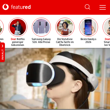
ten
Deal
: Netflix
Samsung Galaxy
Die Vodafone
Beste Handys
Deal
e
günstiger
S26: Alle Preise
CallYa-Tarife im
2026
Smar
bekommen
Überblick
bei 
INHALT