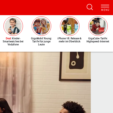
Deal
: Kinder-
GigaMobil Young:
iPhone 18: Release &
GigaCube-Tarife:
Smartwatches bei
Tarife für junge
mehr im Überblick
Highspeed-Internet
Vodafone
Leute