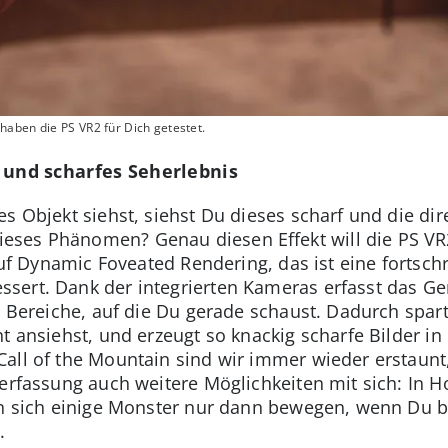
aben die PS VR2 für Dich getestet.
 und scharfes Seherlebnis
es Objekt siehst, siehst Du dieses scharf und die d
ses Phänomen? Genau diesen Effekt will die PS VR
auf Dynamic Foveated Rendering, das ist eine fortschr
ssert. Dank der integrierten Kameras erfasst das Ger
ie Bereiche, auf die Du gerade schaust. Dadurch spa
ht ansiehst, und erzeugt so knackig scharfe Bilder i
all of the Mountain sind wir immer wieder erstaunt,
kerfassung auch weitere Möglichkeiten mit sich: In H
en sich einige Monster nur dann bewegen, wenn Du bl
.