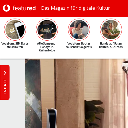
Das Magazin für digitale Kultur
Vodafone: SIM-Karte
Alle Samsung-
Vodafone-Router
Handy auf Raten
freischalten
Handys in
tauschen: So geht's
kaufen: Alle Infos
Reihenfolge
INHALT