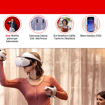
Deal
: Netflix
Samsung Galaxy
Die Vodafone CallYa-
Beste Handys 2026
günstiger
S26: Alle Preise
Tarife im Überblick
bekommen