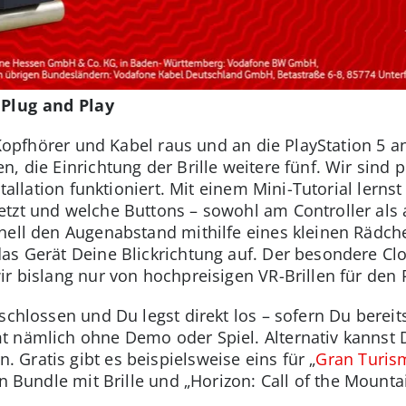
 Plug and Play
, Kopfhörer und Kabel raus und an die PlayStation 5 
, die Einrichtung der Brille weitere fünf. Wir sind 
stallation funktioniert. Mit einem Mini-Tutorial lerns
etzt und welche Buttons – sowohl am Controller als
nell den Augenabstand mithilfe eines kleinen Rädchen
s Gerät Deine Blickrichtung auf. Der besondere Clou
ir bislang nur von hochpreisigen VR-Brillen für den 
schlossen und Du legst direkt los – sofern Du bereit
t nämlich ohne Demo oder Spiel. Alternativ kannst 
Gratis gibt es beispielsweise eins für „
Gran Turis
in Bundle mit Brille und „Horizon: Call of the Mount