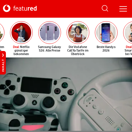
ten
Deal
: Netflix
Samsung Galaxy
Die Vodafone
Beste Handys
Deal
e
günstiger
S26: Alle Preise
CallYa-Tarife im
2026
Smar
bekommen
Überblick
bei 
INHALT