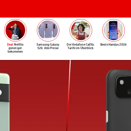
Deal
: Netflix
Samsung Galaxy
Die Vodafone CallYa-
Beste Handys 2026
günstiger
S26: Alle Preise
Tarife im Überblick
bekommen