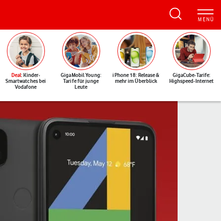
Deal
: Kinder-
GigaMobil Young:
iPhone 18: Release &
GigaCube-Tarife:
Smartwatches bei
Tarife für junge
mehr im Überblick
Highspeed-Internet
Vodafone
Leute