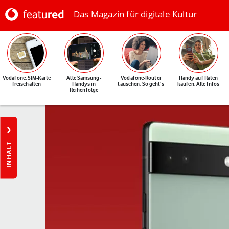
Das Magazin für digitale Kultur
Vodafone: SIM-Karte
Alle Samsung-
Vodafone-Router
Handy auf Raten
freischalten
Handys in
tauschen: So geht's
kaufen: Alle Infos
Reihenfolge
INHALT