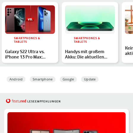
SMARTPHONES &
SMARTPHONES &
TABLETS
TABLETS
Kein
Galaxy S22 Ultra vs.
Handys mit großem
akt
iPhone 13 Pro Max:
Akku: Die aktuellen
Ver
Welches Flaggschiff
Modelle im Überblick
And
biete…
Android
Smartphone
Google
Update
red
featu
LESEEMPFEHLUNGEN