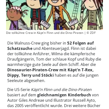
Die tollkühne Crew in Käpt'n Flinn und die Dino-Piraten | © ZDF
Die Walnuss-Crew ging bisher in
52 Folgen auf
Schatzsuche
und Abenteuerjagd. Flinn ist dabei
der tollkühne Anführer, Wilma die kämpferische
Draufgängerin, Tom der schlaue Kopf und Ruby die
warmherzige gute Seele auf dem Schiff. Aber die
Dinosaurier-Piraten-Crew mit Käpt’n T-Rex,
Dippy, Terry und Stöcki
haben es auf die jungen
Seeleute abgesehen.
Die US-Serie
Käpt’n Flinn und die Dino-Piraten
basiert auf dem
gleichnamigen Kinderbuch
von
Autor Giles Andreae und Illustrator Russell Ayto,
das 2005 veröffentlicht wurde. Drei weitere Bücher