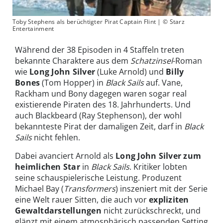
Toby Stephens als berüchtigter Pirat Captain Flint | © Starz
Entertainment
Während der 38 Episoden in 4 Staffeln treten
bekannte Charaktere aus dem
Schatzinsel
-Roman
wie
Long John Silver
(Luke Arnold) und
Billy
Bones
(Tom Hopper) in
Black Sails
auf. Vane,
Rackham und Bony dagegen waren sogar real
existierende Piraten des 18. Jahrhunderts. Und
auch Blackbeard (Ray Stephenson), der wohl
bekannteste Pirat der damaligen Zeit, darf in
Black
Sails
nicht fehlen.
Dabei avanciert Arnold als
Long John Silver zum
heimlichen Star
in
Black Sails
. Kritiker lobten
seine schauspielerische Leistung. Produzent
Michael Bay (
Transformers
) inszeniert mit der Serie
eine Welt rauer Sitten, die auch vor
expliziten
Gewaltdarstellungen
nicht zurückschreckt, und
glänzt mit einem atmosphärisch passenden Setting