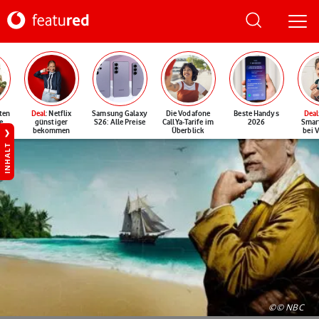
ten
Deal
: Netflix
Samsung Galaxy
Die Vodafone
Beste Handys
Deal
e
günstiger
S26: Alle Preise
CallYa-Tarife im
2026
Smar
bekommen
Überblick
bei 
INHALT
©© NBC