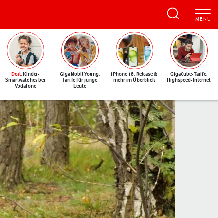
Deal
: Kinder-
GigaMobil Young:
iPhone 18: Release &
GigaCube-Tarife:
Smartwatches bei
Tarife für junge
mehr im Überblick
Highspeed-Internet
Vodafone
Leute