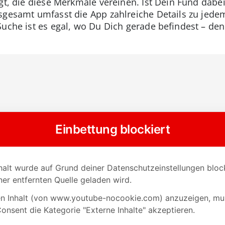
gt, die diese Merkmale vereinen. Ist Dein Fund dabei
sgesamt umfasst die App zahlreiche Details zu jedem
-Suche ist es egal, wo Du Dich gerade befindest – de