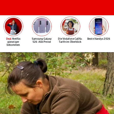
Deal
: Netflix
Samsung Galaxy
Die Vodafone CallYa-
Beste Handys 2026
günstiger
S26: Alle Preise
Tarife im Überblick
bekommen