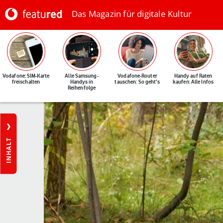
Das Magazin für digitale Kultur
Vodafone: SIM-Karte
Alle Samsung-
Vodafone-Router
Handy auf Raten
freischalten
Handys in
tauschen: So geht's
kaufen: Alle Infos
Reihenfolge
INHALT