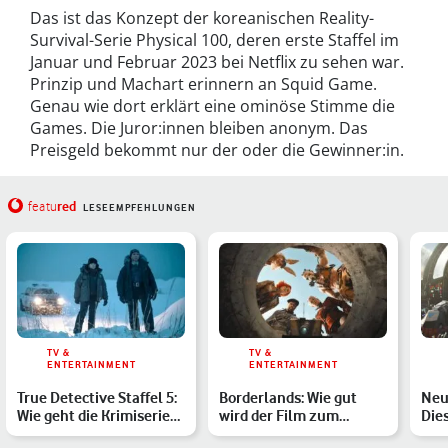
Das ist das Konzept der koreanischen Reality-
Survival-Serie Physical 100, deren erste Staffel im
Januar und Februar 2023 bei Netflix zu sehen war.
Prinzip und Machart erinnern an Squid Game.
Genau wie dort erklärt eine ominöse Stimme die
Games. Die Juror:innen bleiben anonym. Das
Preisgeld bekommt nur der oder die Gewinner:in.
red
featu
LESEEMPFEHLUNGEN
TV &
TV &
ENTERTAINMENT
ENTERTAINMENT
True Detective Staffel 5:
Borderlands: Wie gut
Neu
Wie geht die Krimiserie
wird der Film zum
Die
weiter?
Shooter-Klassiker?
erw