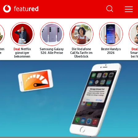
ten
Deal
: Netflix
Samsung Galaxy
Die Vodafone
Beste Handys
Deal
e
günstiger
S26: Alle Preise
CallYa-Tarife im
2026
Smar
bekommen
Überblick
bei 