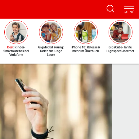
Deal
: Kinder-
GigaMobil Young:
iPhone 18: Release &
GigaCube-Tarife:
Smartwatches bei
Tarife für junge
mehr im Überblick
Highspeed-Internet
Vodafone
Leute