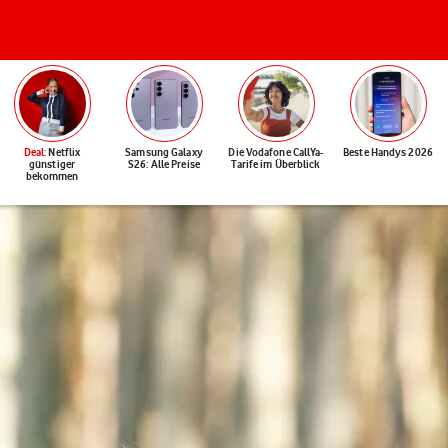
Deal
: Netflix
Samsung Galaxy
Die Vodafone CallYa-
Beste Handys 2026
günstiger
S26: Alle Preise
Tarife im Überblick
bekommen