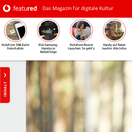
Das Magazin für digitale Kultur
Vodafone: SIM-Karte
Alle Samsung-
Vodafone-Router
Handy auf Raten
freischalten
Handys in
tauschen: So geht's
kaufen: Alle Infos
Reihenfolge
INHALT