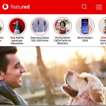
ten
Deal
: Netflix
Samsung Galaxy
Die Vodafone
Beste Handys
Deal
e
günstiger
S26: Alle Preise
CallYa-Tarife im
2026
Smar
bekommen
Überblick
bei 