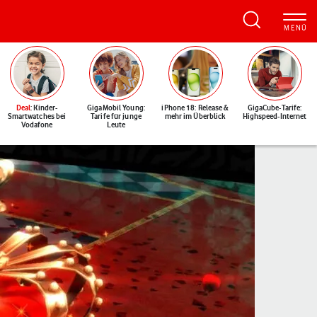
Deal
: Kinder-
GigaMobil Young:
iPhone 18: Release &
GigaCube-Tarife:
Smartwatches bei
Tarife für junge
mehr im Überblick
Highspeed-Internet
Vodafone
Leute