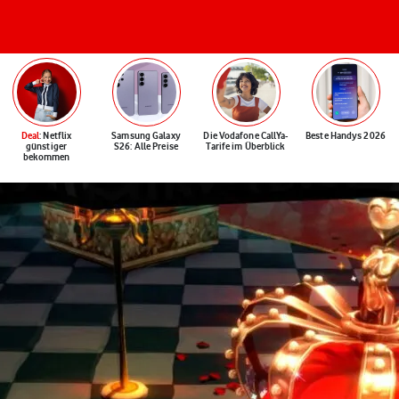
Deal
: Netflix
Samsung Galaxy
Die Vodafone CallYa-
Beste Handys 2026
günstiger
S26: Alle Preise
Tarife im Überblick
bekommen