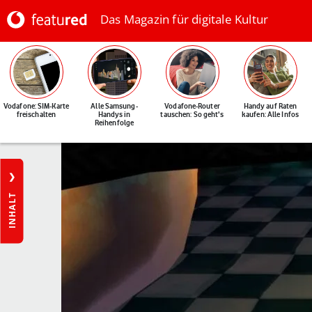
Das Magazin für digitale Kultur
Vodafone: SIM-Karte
Alle Samsung-
Vodafone-Router
Handy auf Raten
freischalten
Handys in
tauschen: So geht's
kaufen: Alle Infos
Reihenfolge
INHALT