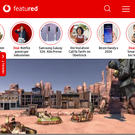
ten
Deal
: Netflix
Samsung Galaxy
Die Vodafone
Beste Handys
Deal
e
günstiger
S26: Alle Preise
CallYa-Tarife im
2026
Smar
bekommen
Überblick
bei 
INHALT