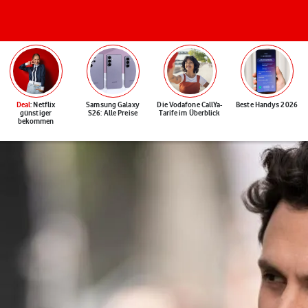
Deal
: Netflix
Samsung Galaxy
Die Vodafone CallYa-
Beste Handys 2026
günstiger
S26: Alle Preise
Tarife im Überblick
bekommen