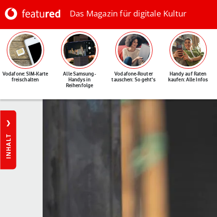
Das Magazin für digitale Kultur
Vodafone: SIM-Karte
Alle Samsung-
Vodafone-Router
Handy auf Raten
freischalten
Handys in
tauschen: So geht's
kaufen: Alle Infos
Reihenfolge
INHALT