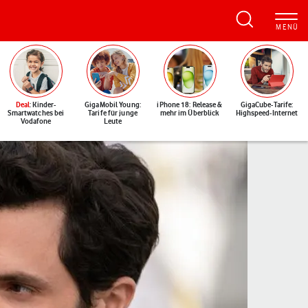
Deal
: Kinder-
GigaMobil Young:
iPhone 18: Release &
GigaCube-Tarife:
Smartwatches bei
Tarife für junge
mehr im Überblick
Highspeed-Internet
Vodafone
Leute