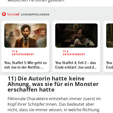
weiblichen Personen gebeten.
red
featu
LESEEMPFEHLUNGEN
TV &
TV &
ENTERTAINMENT
ENTERTAINMENT
You, Staffel 5: Wie geht es
You Staffel 4, Teil 2 – das
You 
mit Joe in der Netflix-
Ende erklärt: Joe und der
Ende
Serie weiter?
Killer
am 
11) Die Autorin hatte keine
Ahnung, was sie für ein Monster
erschaffen hatte
Fiktionale Charaktere entstehen immer zuerst im
Kopf ihrer Schöpfer:innen. Das bedeutet aber
nicht, dass sie immer wissen, in welche Richtung